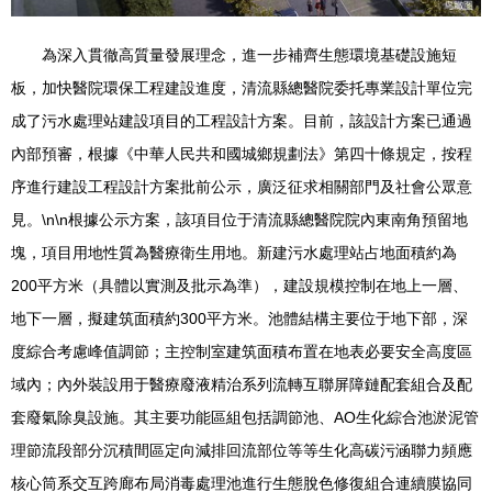
為深入貫徹高質量發展理念，進一步補齊生態環境基礎設施短
板，加快醫院環保工程建設進度，清流縣總醫院委托專業設計單位完
成了污水處理站建設項目的工程設計方案。目前，該設計方案已通過
內部預審，根據《中華人民共和國城鄉規劃法》第四十條規定，按程
序進行建設工程設計方案批前公示，廣泛征求相關部門及社會公眾意
見。\n\n根據公示方案，該項目位于清流縣總醫院院內東南角預留地
塊，項目用地性質為醫療衛生用地。新建污水處理站占地面積約為
200平方米（具體以實測及批示為準），建設規模控制在地上一層、
地下一層，擬建筑面積約300平方米。池體結構主要位于地下部，深
度綜合考慮峰值調節；主控制室建筑面積布置在地表必要安全高度區
域內；內外裝設用于醫療廢液精治系列流轉互聯屏障鏈配套組合及配
套廢氣除臭設施。其主要功能區組包括調節池、AO生化綜合池淤泥管
理節流段部分沉積間區定向減排回流部位等等生化高碳污涵聯力頻應
核心筒系交互跨廊布局消毒處理池進行生態脫色修復組合連續膜協同