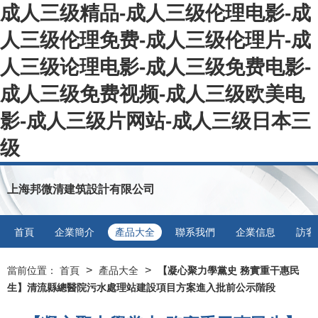
成人三级精品-成人三级伦理电影-成
人三级伦理免费-成人三级伦理片-成
人三级论理电影-成人三级免费电影-
成人三级免费视频-成人三级欧美电
影-成人三级片网站-成人三级日本三
级
上海邦微清建筑設計有限公司
首頁
企業簡介
產品大全
聯系我們
企業信息
訪客
>
>
當前位置：
首頁
產品大全
【凝心聚力學黨史 務實重干惠民
生】清流縣總醫院污水處理站建設項目方案進入批前公示階段