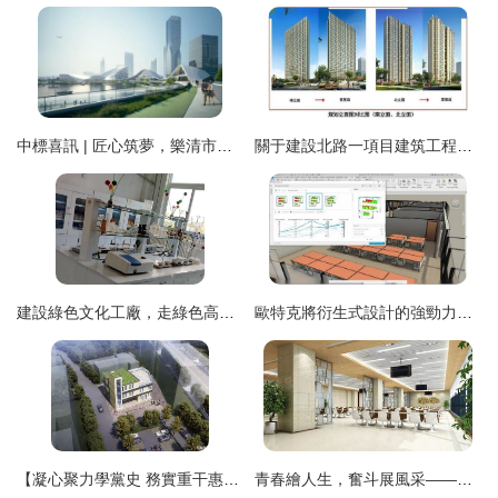
中標喜訊 | 匠心筑夢，樂清市東海之窗建設工程設計中標
關于建設北路一項目建筑工程設計方案變更的若干思考
建設綠色文化工廠，走綠色高質量發展之路
歐特克將衍生式設計的強勁力量擴展至工程建設行業 加速建設工程設計的智能化革命
【凝心聚力學黨史 務實重干惠民生】清流縣總醫院污水處理站建設項目方案進入批前公示階段
青春繪人生，奮斗展風采——五建設計青年陶雄霖的設計之路